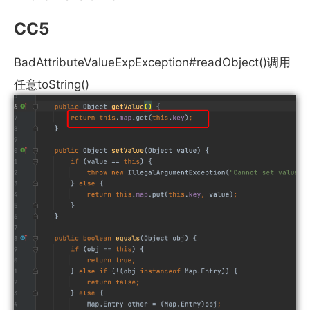
CC5
BadAttributeValueExpException#readObject()调用
任意toString()