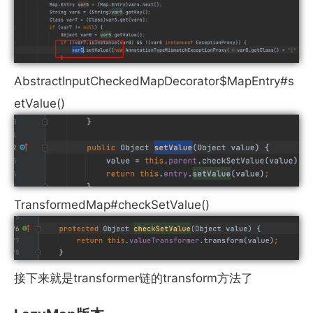
AbstractInputCheckedMapDecorator$MapEntry#s
etValue()
TransformedMap#checkSetValue()
接下来就是transformer链的transform方法了