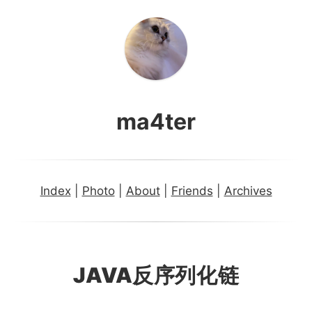
ma4ter
Index
|
Photo
|
About
|
Friends
|
Archives
JAVA反序列化链