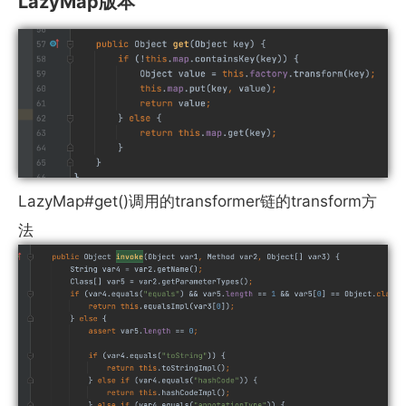
LazyMap版本
LazyMap#get()调用的transformer链的transform方
法