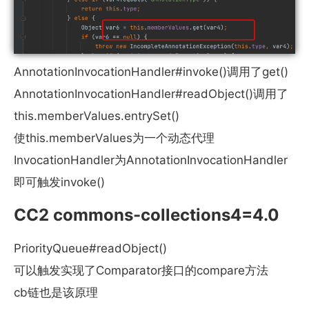
AnnotationInvocationHandler#invoke()调用了get()
AnnotationInvocationHandler#readObject()调用了
this.memberValues.entrySet()
使this.memberValues为一个动态代理
InvocationHandler为AnnotationInvocationHandler
即可触发invoke()
CC2 commons-collections4=4.0
PriorityQueue#readObject()
可以触发实现了Comparator接口的compare方法
cb链也是该原理