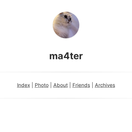
ma4ter
Index
|
Photo
|
About
|
Friends
|
Archives