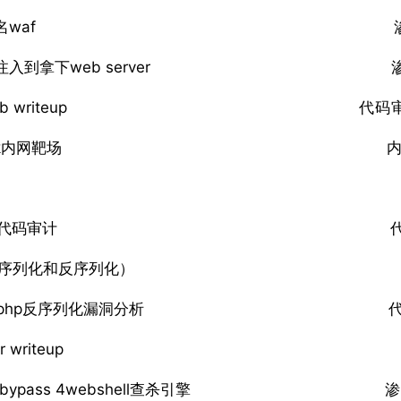
waf
到拿下web server
b writeup
代码
ck内网靶场
本代码审计
（序列化和反序列化）
tall.php反序列化漏洞分析
r writeup
ypass 4webshell查杀引擎
渗